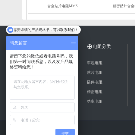
合金贴片电阻MMS
精密贴片合金
需要详细的产品规格书，可以联系我们！
方便留下您的微信或者电话吗？
请您留言
电阻应用案例
电阻分类
请留下您的微信或者电话号码，我
们第一时间联系您，以及发产品规
精密合金电阻
车规电阻
格资料给您！
薄膜贴片电阻
贴片电阻
高精度电阻
插件电阻
低温漂电阻
精密电阻
电流采样电阻
功率电阻
提交