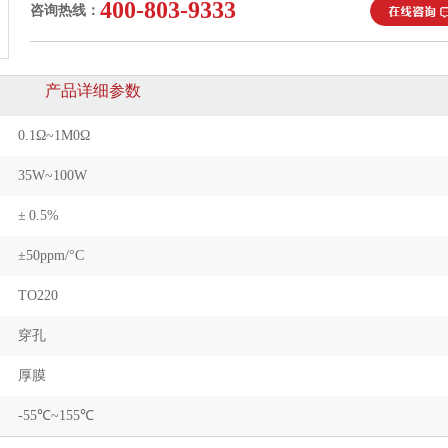
400-803-9333
咨询热线：
产品详细参数
0.1Ω~1M0Ω
35W~100W
± 0.5%
±50ppm/°C
TO220
穿孔
厚膜
-55℃~155℃