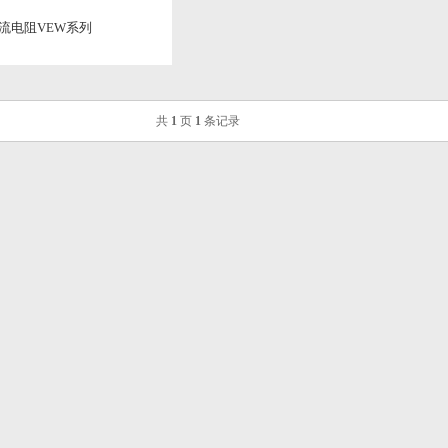
流电阻VEW系列
共
1
页
1
条记录