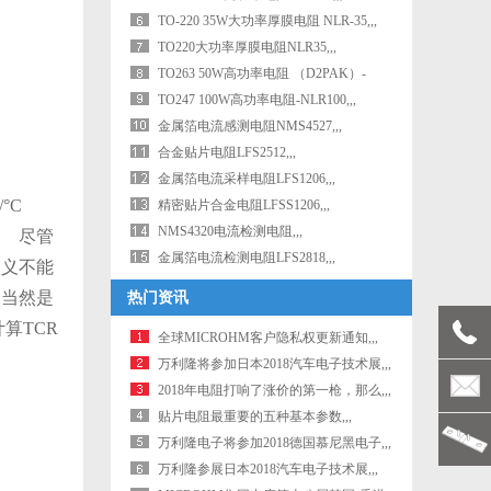
TO-220 35W大功率厚膜电阻 NLR-35,,,
TO220大功率厚膜电阻NLR35,,,
TO263 50W高功率电阻 （D2PAK）-
NLR50 (SM,,,
TO247 100W高功率电阻-NLR100,,,
金属箔电流感测电阻NMS4527,,,
合金贴片电阻LFS2512,,,
金属箔电流采样电阻LFS1206,,,
°C
精密贴片合金电阻LFSS1206,,,
NMS4320电流检测电阻,,,
C。
尽管
金属箔电流检测电阻LFS2818,,,
定义不能
，当然是
热门资讯
算TCR
全球MICROHM客户隐私权更新通知,,,
万利隆将参加日本2018汽车电子技术展,,,
2018年电阻打响了涨价的第一枪，那么,,,
贴片电阻最重要的五种基本参数,,,
万利隆电子将参加2018德国慕尼黑电子,,,
万利隆参展日本2018汽车电子技术展,,,