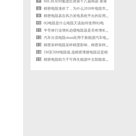
MICROHM集团出席第十八届韩国·香港
商务,,,
精密电阻涨价了，为什么2018年电阻市,,,
精密电阻器在风力发电系统平台的应用,,,
0Ω电阻是什么电阻又该如何使用0Ω电
阻,,,
半导体行业增长趋缓电阻器是否有增长,,,
汽车分流电阻shunt应用于新能源汽车电,,,
精密采样电阻采样精度影响，精密采样,,,
1M至50M电阻值,选精密薄膜电阻还是精
密,,,
精密电阻助力于可再生能源中太阳能发,,,