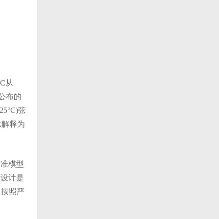
°C从
，公布的
5°C)弦
CR解释为
标准模型
的设计是
，按照严